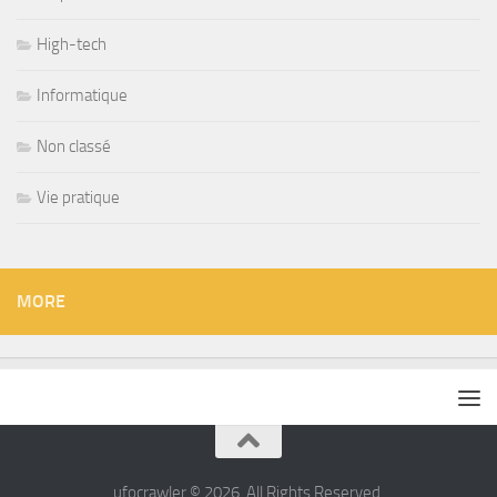
High-tech
Informatique
Non classé
Vie pratique
MORE
ufocrawler © 2026. All Rights Reserved.