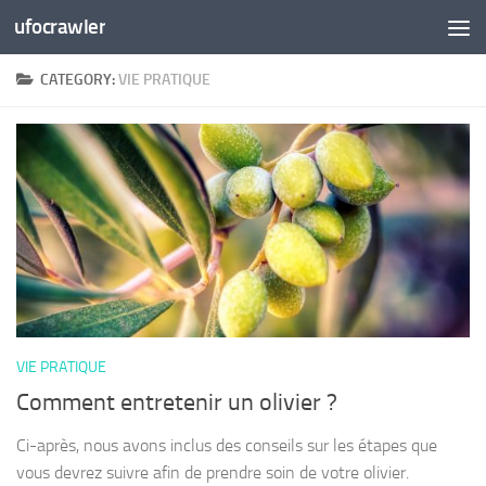
ufocrawler
Skip to content
CATEGORY:
VIE PRATIQUE
VIE PRATIQUE
Comment entretenir un olivier ?
Ci-après, nous avons inclus des conseils sur les étapes que
vous devrez suivre afin de prendre soin de votre olivier.