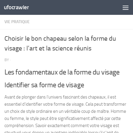
ufocrawler
Skip to content
VIE PRATIQUE
Choisir le bon chapeau selon la forme du
visage : l’art et la science réunis
BY
·
Les fondamentaux de la forme du visage
Identifier sa forme de visage
Avant de plonger dans l’univers fascinant des chapeaux, il est
essentiel d’identifier votre forme de visage. Cela peut
transformer
un choix de style ordinaire en un véritable coup de maître
. Homme
ou femme, le style peut être significativement affecté par cette
compréhension. Savoir exactement comment votre visage est
structuré vous donne un avantage indéniable lorsqu’il s’agit de