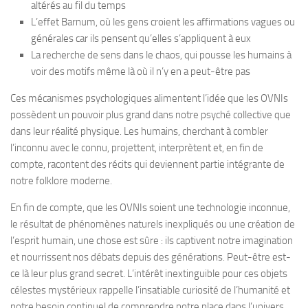
altérés au fil du temps
L’effet Barnum, où les gens croient les affirmations vagues ou
générales car ils pensent qu’elles s’appliquent à eux
La recherche de sens dans le chaos, qui pousse les humains à
voir des motifs même là où il n’y en a peut-être pas
Ces mécanismes psychologiques alimentent l’idée que les OVNIs
possèdent un pouvoir plus grand dans notre psyché collective que
dans leur réalité physique. Les humains, cherchant à combler
l’inconnu avec le connu, projettent, interprètent et, en fin de
compte, racontent des récits qui deviennent partie intégrante de
notre folklore moderne.
En fin de compte, que les OVNIs soient une technologie inconnue,
le résultat de phénomènes naturels inexpliqués ou une création de
l’esprit humain, une chose est sûre : ils captivent notre imagination
et nourrissent nos débats depuis des générations. Peut-être est-
ce là leur plus grand secret. L’intérêt inextinguible pour ces objets
célestes mystérieux rappelle l’insatiable curiosité de l’humanité et
notre besoin continuel de comprendre notre place dans l’univers.