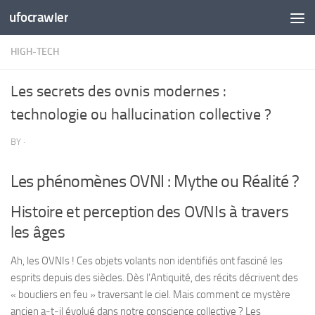
ufocrawler
Skip to content
HIGH-TECH
Les secrets des ovnis modernes :
technologie ou hallucination collective ?
BY
·
Les phénomènes OVNI : Mythe ou Réalité ?
Histoire et perception des OVNIs à travers
les âges
Ah, les OVNIs ! Ces objets volants non identifiés ont fasciné les
esprits depuis des siècles. Dès l’Antiquité, des récits décrivent des
« boucliers en feu » traversant le ciel. Mais comment ce mystère
ancien a-t-il évolué dans notre conscience collective ? Les