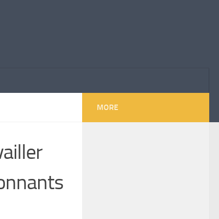
MORE
ailler
tonnants