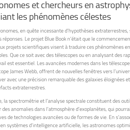
onomes et chercheurs en astrophy
iant les phénomènes célestes
ronomes, en quête incessante d’hypothèses extraterrestres, s
s réponses. Le projet Blue Book n’était que le commencemen
x projets scientifiques visent à traduire ces phénomènes en
bles. Que ce soit avec des télescopes ou en analysant des rap
avail est essentiel. Les avancées modernes dans les télesco
scope James Webb, offrent de nouvelles fenêtres vers l’unive
ver avec une précision remarquable des galaxies éloignées e
facts extraterrestres.
, la spectrométrie et l’analyse spectrale constituent des outi
r des anomalies dans l’atmosphère d’exoplanètes, qui pourra
ives de technologies avancées ou de formes de vie. En s’asso
en systèmes d’intelligence artificielle, les astronomes optim