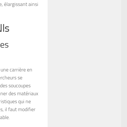
, élargissant ainsi
NIs
les
 une carrière en
ercheurs se
r des soucoupes
miner des matériaux
ristiques qui ne
, il faut modifier
able.