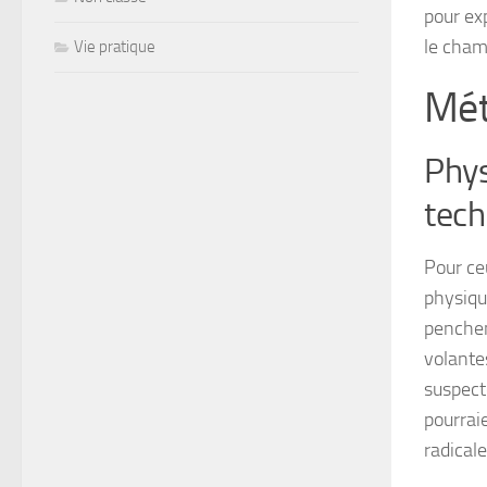
pour exp
le champ
Vie pratique
Mét
Phys
tech
Pour ceu
physiqu
penchen
volante
suspecté
pourraie
radical