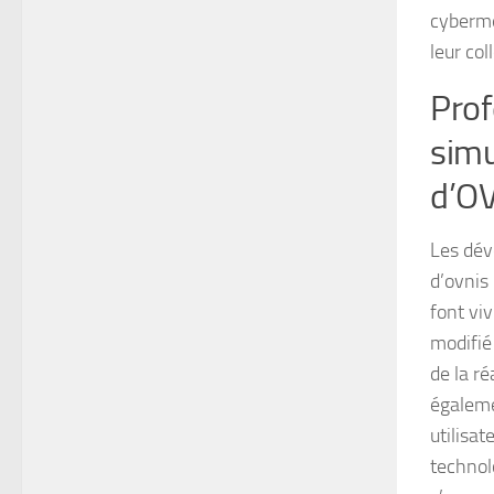
cyberme
leur col
Prof
simu
d’O
Les déve
d’ovnis
font vi
modifié
de la r
égaleme
utilisat
technol