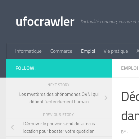
Skip to content
ufocrawler
l'actualité continue, encore et
Informatique
Commerce
Emploi
Vie pratique
A
FOLLOW:
EMPLOI
NEXT STORY
Déc
Les mystères des phénomènes OVNI qui
défient l’entendement humain
dan
PREVIOUS STORY
Découvrir le pouvoir caché de la focus
location pour booster votre quotidien
BY
·