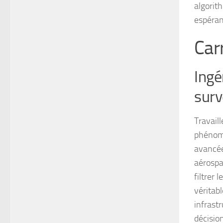
algorit
espéran
Car
Ingé
surv
Travail
phénomè
avancée
aérospat
filtrer 
véritab
infrastr
décisio