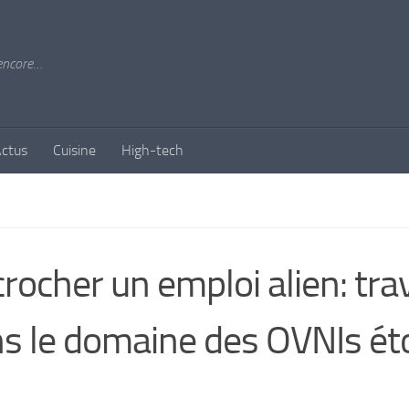
 encore…
ctus
Cuisine
High-tech
rocher un emploi alien: trav
s le domaine des OVNIs é