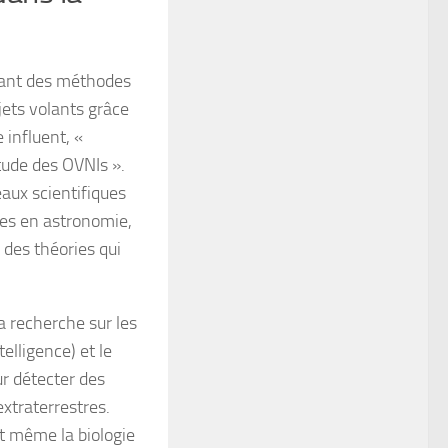
isant des méthodes
jets volants grâce
influent, «
tude des OVNIs ».
eaux scientifiques
ées en astronomie,
r des théories qui
la recherche sur les
elligence) et le
r détecter des
xtraterrestres.
t même la biologie