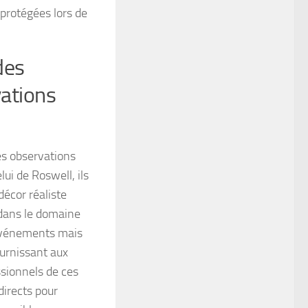
 protégées lors de
des
vations
les observations
ui de Roswell, ils
écor réaliste
dans le domaine
 événements mais
urnissant aux
ssionnels de ces
directs pour