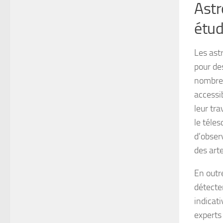
Astr
étud
Les ast
pour de
nombreu
accessi
leur tr
le téle
d’obser
des arte
En outre
détecte
indicat
experts 