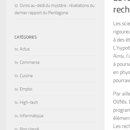
Ovnis au-delà du mystère : révélations du
rech
dernier rapport du Pentagone
Les sci
rigoure
CATÉGORIES
à des é
L’hypot
Actus
Ainsi, 
Commerce
à pours
en physi
Cuisine
pourrai
Emploi
Par aill
OVNIs. 
High-tech
program
Informatique
élément
Les rec
Non classé