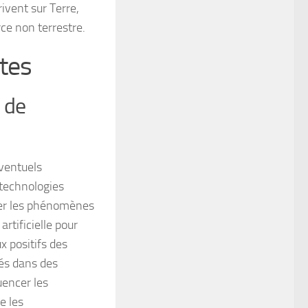
ivent sur Terre,
ce non terrestre.
tes
 de
ventuels
technologies
ier les phénomènes
rtificielle pour
x positifs des
rés dans des
uencer les
e les