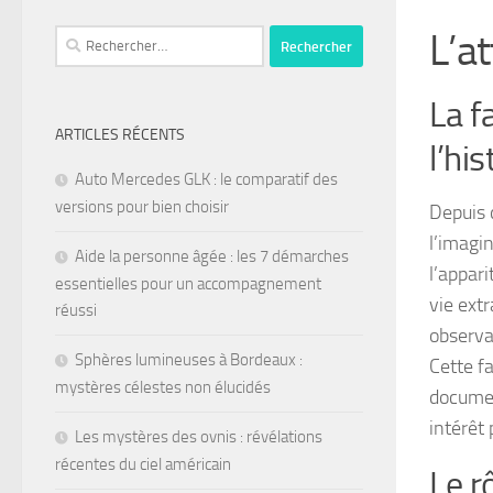
L’at
La f
ARTICLES RÉCENTS
l’his
Auto Mercedes GLK : le comparatif des
versions pour bien choisir
Depuis d
l’imagi
Aide la personne âgée : les 7 démarches
l’appar
essentielles pour un accompagnement
vie ext
réussi
observa
Sphères lumineuses à Bordeaux :
Cette f
mystères célestes non élucidés
documen
intérêt 
Les mystères des ovnis : révélations
récentes du ciel américain
Le r