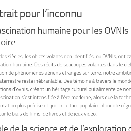
trait pour l’inconnu
ascination humaine pour les OVNIs 
toire
es siècles, les objets volants non identifiés, ou OVNIs, ont c
nation humaine. Des récits de soucoupes volantes dans le cie
ition de phénomènes aériens étranges sur terre, notre ambiti
raterrestre reste inébranlable. Des témoins à travers le mond
tions d’ovnis, créant un héritage culturel qui alimente de n
ascination s’est intensifiée à l’ère moderne, alors que la tec
tation plus précise et que la culture populaire alimente rég
par le biais de films, de livres et de jeux vidéo.
ôle de la science et de l’exploration 