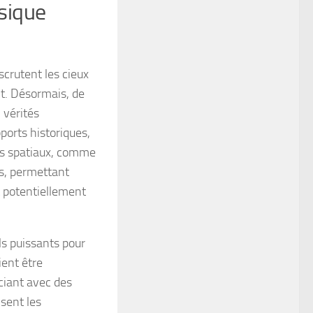
sique
crutent les cieux
t. Désormais, de
 vérités
ports historiques,
pes spatiaux, comme
rs, permettant
t potentiellement
ls puissants pour
ient être
ciant avec des
isent les