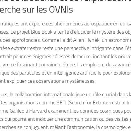
erche sur les OVNIs
entifiques ont exploré ces phénomènes aérospatiaux en util
uses. Le projet Blue Book a tenté d’élucider le mystère des ob
tudes approfondies. Comme l’a dit Allen Hynek, un astronome 
hèse extraterrestre reste une perspective intrigante dans l’é
l’attrait pour ces énigmes célestes demeure, incitant les nouv
uivre ce fascinant domaine d’étude. Ils emploient des avanc
que des particules et en intelligence artificielle pour explore
ent expliquer ces observations mystérieuses.
eurs, la collaboration internationale joue un rôle crucial dans 
Des organisations comme SETI (Search for Extraterrestrial Int
me Galileo à Harvard examinent les données cosmiques pou
s qui pourraient indiquer une communication ou des visites e
herches se conjuguent, mêlant l’astronomie, la cosmologie, e