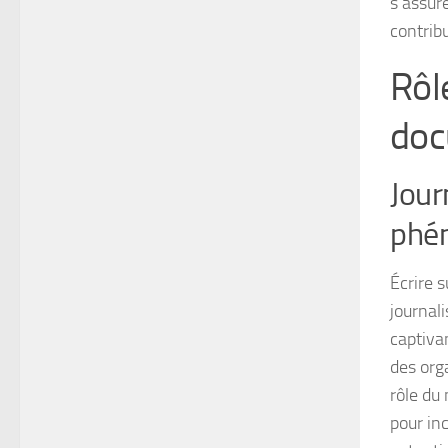
s’assure
contrib
Rôl
doc
Jour
phé
Écrire s
journal
captiva
des org
rôle du 
pour inc