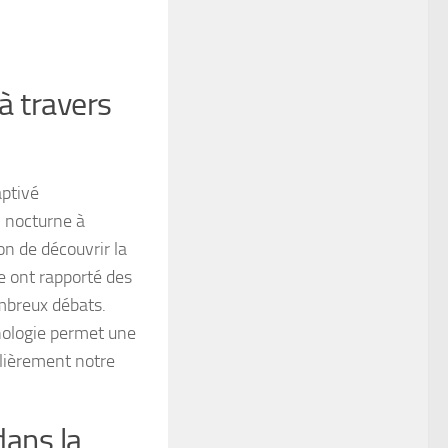
à travers
aptivé
l nocturne à
on de découvrir la
e ont rapporté des
ombreux débats.
hnologie permet une
ulièrement notre
dans la