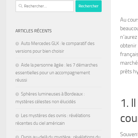
Au cour
beaucoup
ARTICLES RÉCENTS
n’aurez
Auto Mercedes GLK : le comparatif des
obtenir
versions pour bien choisir
françai
marché 
Aide la personne âgée : les 7 démarches
prêts h
essentielles pour un accompagnement
réussi
Sphères lumineuses à Bordeaux :
1. I
mystères célestes non élucidés
cou
Les mystères des ovnis : révélations
récentes du ciel américain
Souvent
Ovnis au-delà du mystère : révélations du