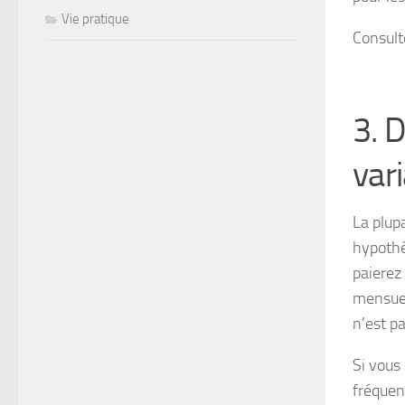
Vie pratique
Consult
3. 
var
La plup
hypothè
paierez 
mensuel
n’est pa
Si vous
fréquen