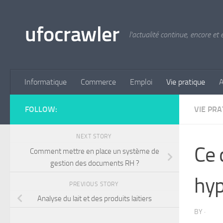
Skip to content
ufocrawler
l'actualité continue, encore et
Informatique
Commerce
Emploi
Vie pratique
A
FOLLOW:
VIE PRA
NEXT STORY
Ce 
Comment mettre en place un système de
gestion des documents RH ?
hyp
PREVIOUS STORY
Analyse du lait et des produits laitiers
BY
·