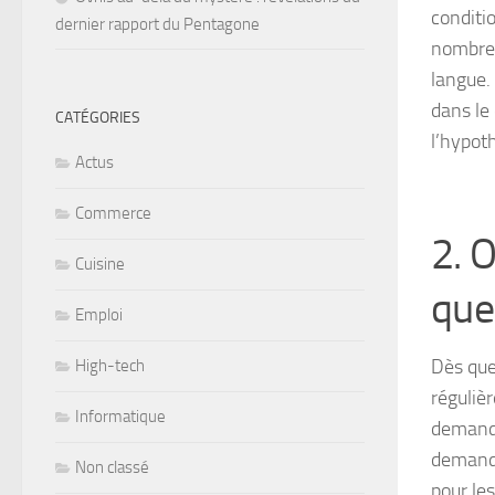
conditio
dernier rapport du Pentagone
nombreu
langue.
dans le
CATÉGORIES
l’hypot
Actus
Commerce
2. 
Cuisine
que
Emploi
Dès que
High-tech
réguliè
Informatique
demande
demande
Non classé
pour les