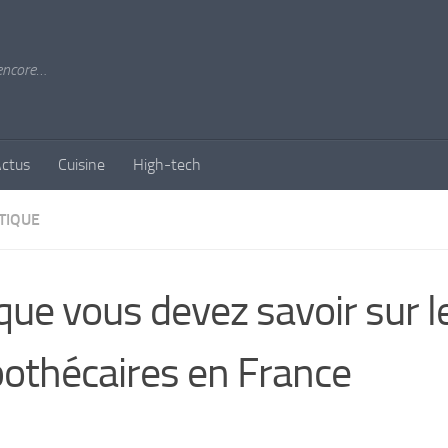
 encore…
ctus
Cuisine
High-tech
TIQUE
que vous devez savoir sur l
othécaires en France