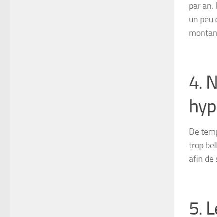
par an.
un peu 
montant
4. 
hyp
De temp
trop bel
afin de
5. 