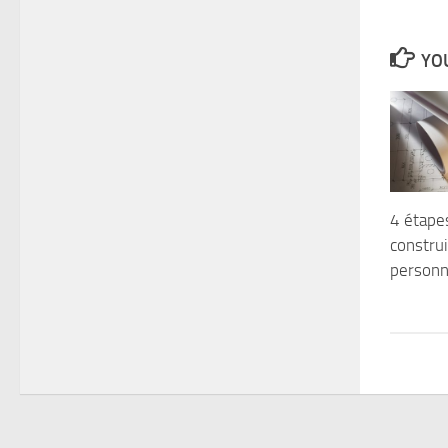
YOU
4 étape
constru
personn