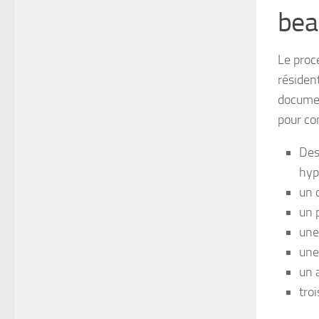
bea
Le proc
résiden
documen
pour c
Des
hyp
un 
un 
une
une
un 
tro