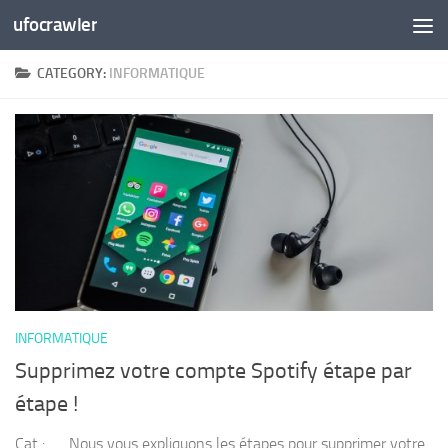
ufocrawler
Skip to content
CATEGORY:
INFORMATIQUE
INFORMATIQUE
Supprimez votre compte Spotify étape par
étape !
Cat : Nous vous expliquons les étapes pour supprimer votre