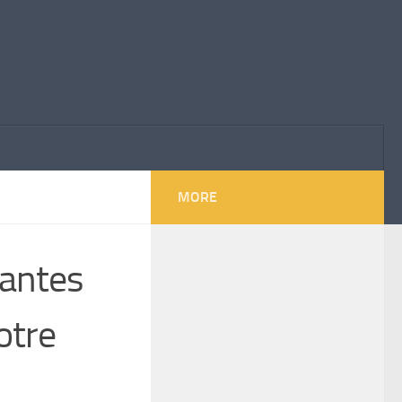
MORE
nantes
otre