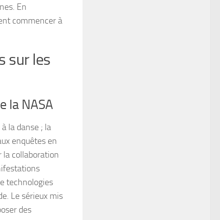
nnes. En
ement commencer à
s sur les
 de la NASA
à la danse ; la
aux enquêtes en
 la collaboration
nifestations
de technologies
de. Le sérieux mis
poser des