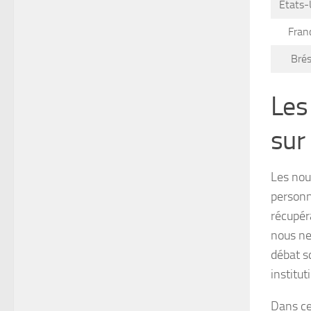
États-
Fran
Brés
Les
sur
Les nou
personn
récupér
nous ne
débat sc
institu
Dans ce