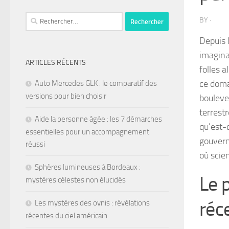
BY
·
Depuis l
imaginai
ARTICLES RÉCENTS
folles 
ce doma
Auto Mercedes GLK : le comparatif des
versions pour bien choisir
bouleve
terrestr
Aide la personne âgée : les 7 démarches
qu’est-
essentielles pour un accompagnement
gouvern
réussi
où scie
Sphères lumineuses à Bordeaux :
Le 
mystères célestes non élucidés
réc
Les mystères des ovnis : révélations
récentes du ciel américain