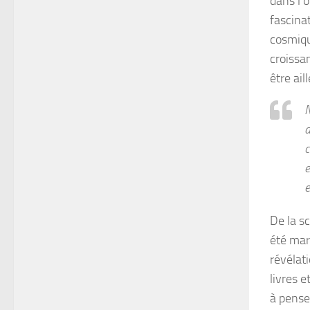
dans l’
fascina
cosmiqu
croissa
être ail
N
a
c
e
e
De la sc
été mar
révélati
livres e
à pense