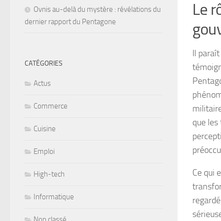
Le r
Ovnis au-delà du mystère : révélations du
dernier rapport du Pentagone
gou
Il para
CATÉGORIES
témoign
Pentago
Actus
phénomèn
Commerce
militair
que les
Cuisine
percepti
préoccu
Emploi
Ce qui 
High-tech
transfo
Informatique
regardé
sérieus
Non classé