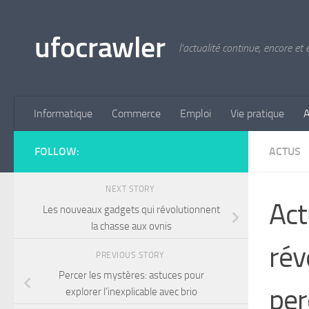
Skip to content
ufocrawler
l'actualité continue, encore et
Informatique
Commerce
Emploi
Vie pratique
A
FOLLOW:
ACTUS
NEXT STORY
Act
Les nouveaux gadgets qui révolutionnent
la chasse aux ovnis
rév
PREVIOUS STORY
Percer les mystères: astuces pour
per
explorer l’inexplicable avec brio