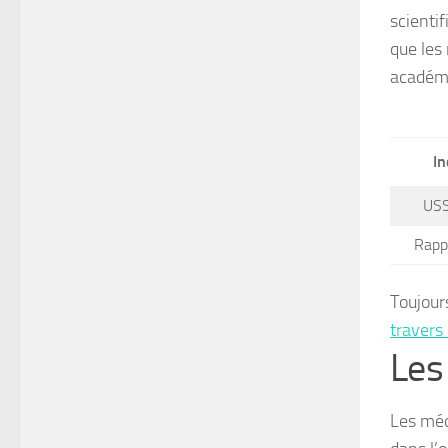
scientif
que les 
académi
In
USS
Rapp
Toujours
travers
Les 
Les méd