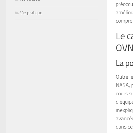
préoccu
amélior
Vie pratique
compren
Le c
OVN
La po
Outre l
NASA, p
cours su
d’équip
inexpliq
avancée
dans ce