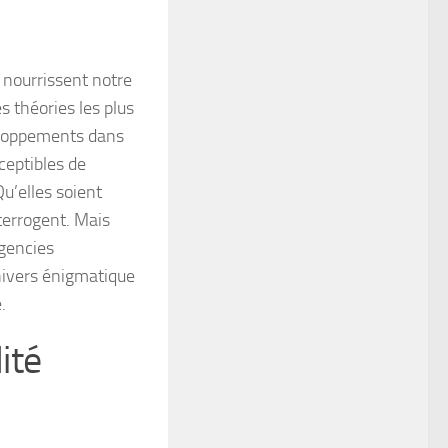
, nourrissent notre
s théories les plus
eloppements dans
ceptibles de
’elles soient
nterrogent. Mais
agencies
nivers énigmatique
.
ité