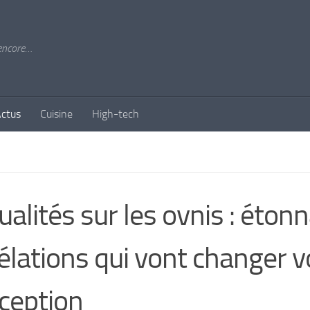
 encore…
ctus
Cuisine
High-tech
ualités sur les ovnis : éton
élations qui vont changer v
ception