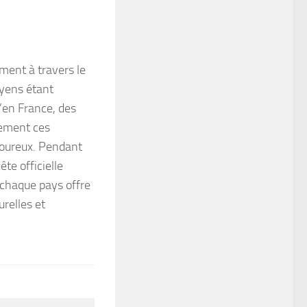
ment à travers le
oyens étant
’en France, des
ement ces
igoureux. Pendant
te officielle
 chaque pays offre
urelles et