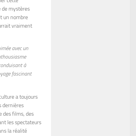
ier cette
de de mystères
 et un nombre
urrait vraiment
animée avec un
enthousiasme
 conduisant à
voyage fascinant
culture a toujours
s dernières
e des films, des
tant les spectateurs
ns la réalité