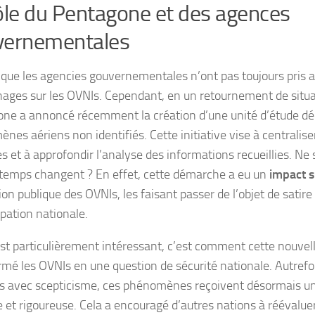
ôle du Pentagone et des agences
vernementales
ît que les agencies gouvernementales n’ont pas toujours pris a
ages sur les OVNIs. Cependant, en un retournement de situat
ne a annoncé récemment la création d’une unité d’étude dé
es aériens non identifiés. Cette initiative vise à centralise
es et à approfondir l’analyse des informations recueillies. Ne
 temps changent ? En effet, cette démarche a eu un
impact si
on publique des OVNIs, les faisant passer de l’objet de satire
pation nationale.
est particulièrement intéressant, c’est comment cette nouvel
rmé les OVNIs en une question de sécurité nationale. Autrefo
s avec scepticisme, ces phénomènes reçoivent désormais un
e et rigoureuse. Cela a encouragé d’autres nations à réévalu