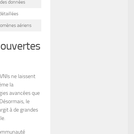
n des données
étaillées
énomènes aériens
couvertes
VNIs ne laissent
ême la
ogies avancées que
Désormais, le
argit à de grandes
le.
a communauté