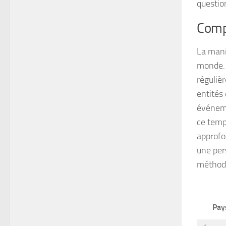
question
Comp
La mani
monde. 
réguliè
entité
événeme
ce temp
approfo
une pers
méthodo
Pay