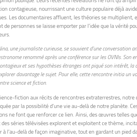
opinion publique. Leurs récentes révélations ne font qu’amplif
tion contagieuse, nourrissant une culture populaire déjà avi
es. Les documentaires affluent, les théories se multiplient,
nt de personnes se laisse emporter par l’idée que la vérité po
leurs.
ina, une journaliste curieuse, se souvient d’une conversation 
stronome renommé après une conférence sur les OVNIs. Son 
ontagieux et ses hypothèses étranges ont piqué son intérêt, la
xplorer davantage le sujet. Pour elle, cette rencontre initia un 
ntre science et fiction.
ience-fiction aux récits de rencontres extraterrestres, notre 
quée par la possibilité d’une vie au-delà de notre planète. Ce
ons ne font que renforcer ce lien. Ainsi, des œuvres telles qu
t des séries télévisées explorent et exploitent ce thème, inci
r à l’au-delà de façon imaginative, tout en gardant un pied da