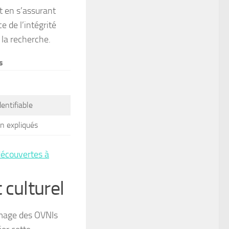
ut en s’assurant
ce de l’intégrité
 la recherche.
s
entifiable
n expliqués
découvertes à
 culturel
image des OVNIs